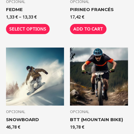
OPCIONAL
OPCIONAL
FEDME
PIRINEO FRANCÉS
1,33
€
–
13,33
€
17,42
€
SELECT OPTIONS
ADD TO CART
OPCIONAL
OPCIONAL
SNOWBOARD
BTT (MOUNTAIN BIKE)
46,78
€
19,78
€