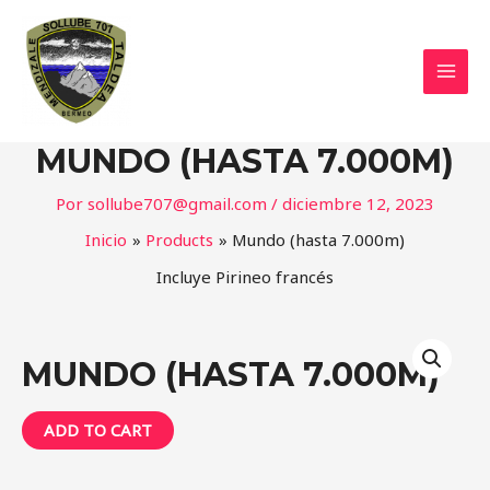
Ir
al
contenido
MAI
MEN
MUNDO (HASTA 7.000M)
Por
sollube707@gmail.com
/
diciembre 12, 2023
Inicio
Products
Mundo (hasta 7.000m)
Incluye Pirineo francés
MUNDO (HASTA 7.000M)
Mundo
ADD TO CART
(hasta
7.000m)