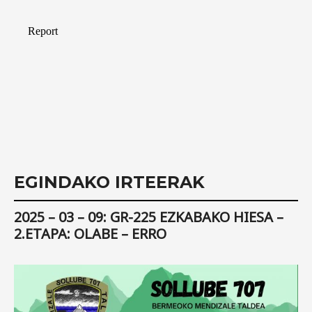
EGINDAKO IRTEERAK
2025 – 03 – 09: GR-225 EZKABAKO HIESA –
2.ETAPA: OLABE – ERRO